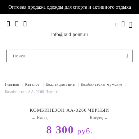
Оптовая продажа одежды для спорта и активного отдыха
info@raid-point.ru
Главная
|
Каталог
|
Коллекция зима
|
Комбинезоны мужские
|
Комбинезон AA-0260 Черный
КОМБИНЕЗОН AA-0260 ЧЕРНЫЙ
← Назад
Вперед →
8 300
руб.