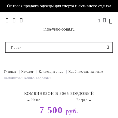
Оптовая продажа одежды для спорта и активного отдыха
info@raid-point.ru
Главная
|
Каталог
|
Коллекция зима
|
Комбинезоны женские
|
Комбинезон B-9065 Бордовый
КОМБИНЕЗОН B-9065 БОРДОВЫЙ
← Назад
Вперед →
7 500
руб.