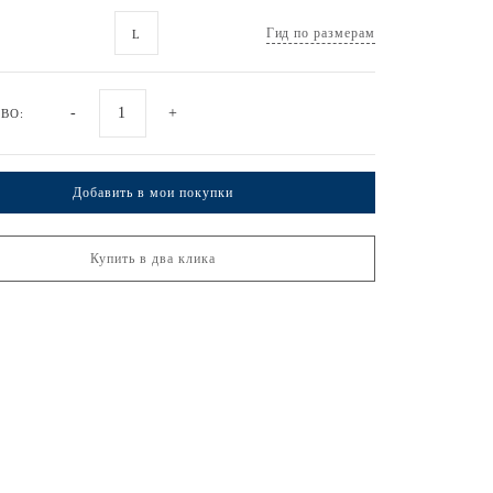
Гид по размерам
L
-
+
ВО:
Добавить в мои покупки
Купить в два клика