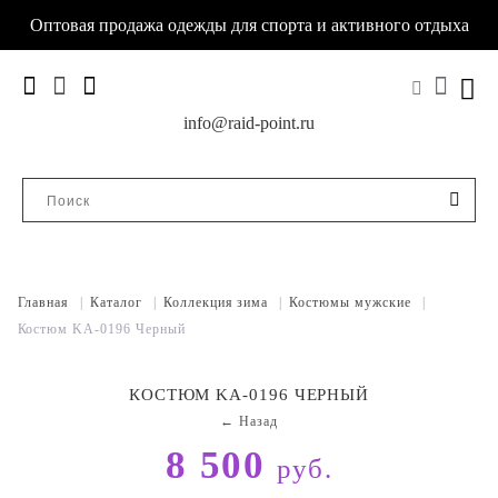
Оптовая продажа одежды для спорта и активного отдыха
info@raid-point.ru
Главная
|
Каталог
|
Коллекция зима
|
Костюмы мужские
|
Костюм KA-0196 Черный
КОСТЮМ KA-0196 ЧЕРНЫЙ
← Назад
8 500
руб.